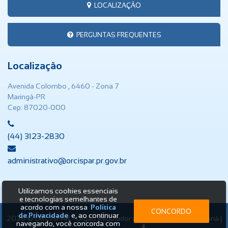
LOCALIZAÇÃO
PERGUNTAS FREQUENTES
Localização
Avenida Colombo , 6460 - Zona 7
Maringá-PR
Cep: 87020-000
(44) 3123-2830
administrativo@orcispar.pr.gov.br
Utilizamos cookies essenciais
e tecnologias semelhantes de
acordo com a nossa
Política
CONCORDO
de Privacidade
e, ao continuar
2026 © ORCISPAR - Órgão Regulador de Saneamento do Paraná |
navegando, você concorda com