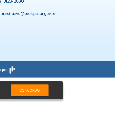
4) 3123-2830
ministrativo@orcispar.pr.gov.br
o por
Serviços On-line
CONCORDO