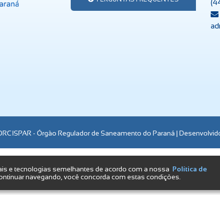
(4
ad
RCISPAR - Órgão Regulador de Saneamento do Paraná | Desenvolvid
E-mail:
administrativo@orcispar.pr.gov.br
ais e tecnologias semelhantes de acordo com a nossa
Política de
ontinuar navegando, você concorda com estas condições.