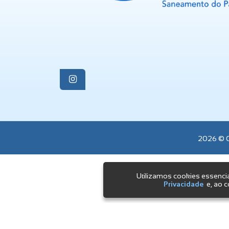
2026 © O
Comercial/Plantão:
(44) 3123-2830
Utilizamos cookies essenci
Privacidade
e, ao c